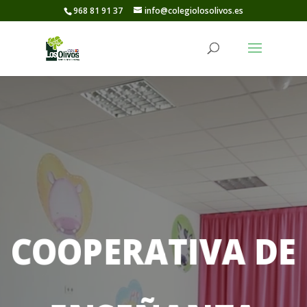
968 81 91 37
info@colegiolosolivos.es
Reproductor
de
vídeo
COOPERATIVA DE