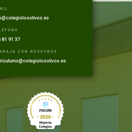
AIL
o@colegiolosolivos.es
LÉFONO
 81 91 37
ABAJA CON NOSOTROS
riculums@colegiolosolivos.es