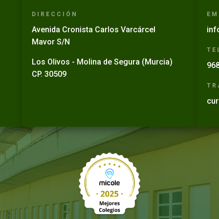
DIRECCIÓN
EM
Avenida Cronista Carlos Varcárcel
inf
Mavor S/N
TE
Los Olivos - Molina de Segura (Murcia)
968
CP. 30509
TR
cur