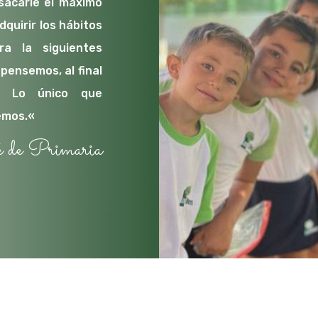
 sacarle el máximo
dquirir los hábitos
a la siguientes
pensemos, al final
a. Lo único que
emos.
«
 de Primaria