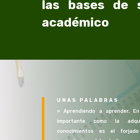
las bases de 
académico
UNAS PALABRAS
»
Aprendiendo a aprender. En
importante como la adqu
conocimientos es el forjad